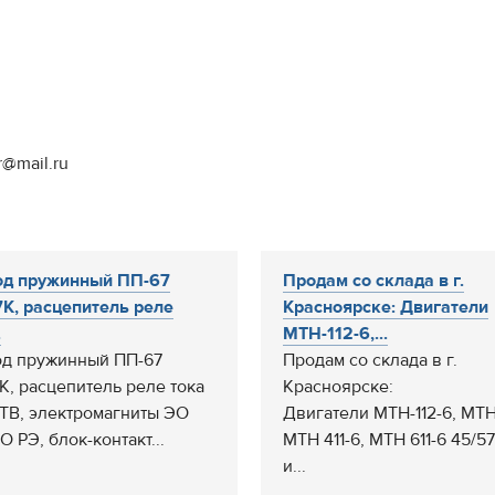
r@mail.ru
од пружинный ПП-67
Продам со склада в г.
К, расцепитель реле
Красноярске: Двигатели
.
МТН-112-6,...
д пружинный ПП-67
Продам со склада в г.
К, расцепитель реле тока
Красноярске:
ТВ, электромагниты ЭО
Двигатели МТН-112-6, МТН
 РЭ, блок-контакт...
МТН 411-6, МТН 611-6 45/57
и...