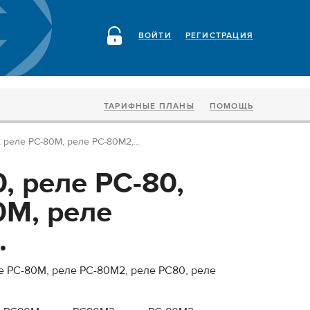
ВОЙТИ
РЕГИСТРАЦИЯ
ТАРИФНЫЕ ПЛАНЫ
ПОМОЩЬ
 реле РС-80М, реле РС-80М2,...
, реле РС-80,
0М, реле
.
ле РС-80М, реле РС-80М2, реле РС80, реле