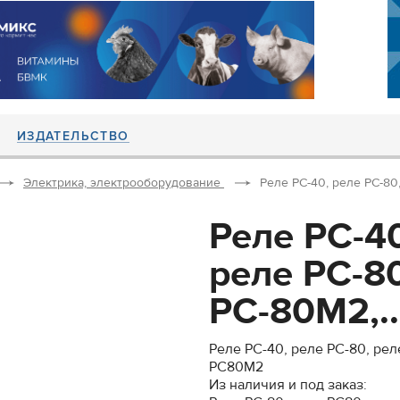
ИЗДАТЕЛЬСТВО
Электрика, электрооборудование
Реле РС-40, реле РС-80,
Реле РС-40
реле РС-8
РС-80М2,..
Реле РС-40, реле РС-80, ре
РС80М2
Из наличия и под заказ: