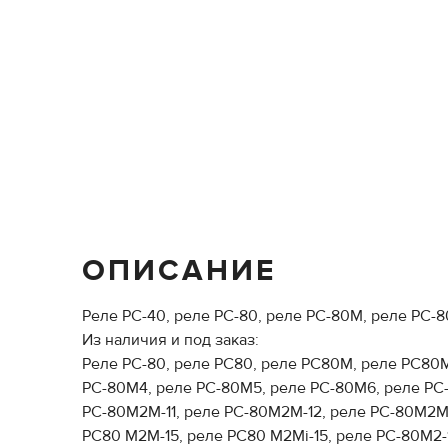
ОПИСАНИЕ
Реле РС-40, реле РС-80, реле РС-80М, реле РС-
Из наличия и под заказ:
Реле РС-80, реле РС80, реле РС80М, реле РС80
РС-80М4, реле РС-80М5, реле РС-80М6, реле РС-8
РС-80М2М-11, реле РС-80М2М-12, реле РС-80М2М13
РС80 М2М-15, реле РС80 М2Мi-15, реле РС-80М2-1