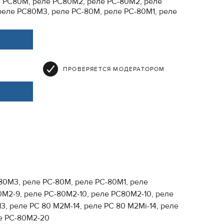
е РС80М, реле РС80М2, реле РС-80М2, реле
еле РС80М3, реле РС-80М, реле РС-80М1, реле
ПРОВЕРЯЕТСЯ МОДЕРАТОРОМ
0М3, реле РС-80М, реле РС-80М1, реле
0М2-9, реле РС-80М2-10, реле РС80М2-10, реле
3, реле РС 80 М2М-14, реле РС 80 М2Мi-14, реле
ле РС-80М2-20