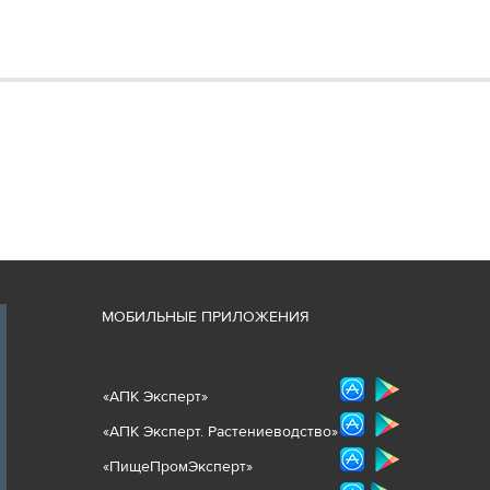
М
ОБИЛЬНЫЕ ПРИЛОЖЕНИЯ
«
АПК Эксперт
»
«
АПК Эксперт. Растениеводст
во
»
«ПищеПромЭксперт»