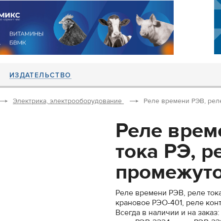
ИЗДАТЕЛЬСТВО
Электрика, электрооборудование
Реле времени РЭВ, реле
Реле врем
тока РЭ, р
промежуто
Реле времени РЭВ, реле ток
крановое РЭО-401, реле кон
Всегда в наличии и на заказ: