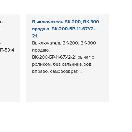
ль
Выключатель ВК-200, ВК-300
3
продаю. ВК-200-БР-11-67У2-
21...
ь
Выключатель ВК-200, ВК-300
УП-5314
продаю.
ВК-200-БР-11-67У2-21 рычаг с
роликом, без сальника, ход
вправо, cамовозврат,...