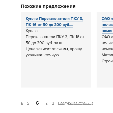
Похожие предложения
Куплю Переключатели ПКУ-3,
ОАО «
ПК-16 от 50 до 300 руб....
нелик
Куплю
номен
Переключатели ПКУ-3, ПК-16 от
ОАО «
50 до 300 руб. за шт.
нелик
Цена зависит от схемы, прошу
номен
указывать точную...
Метал
Строй
6
4
5
7
8
Следующая страница