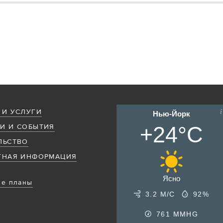
 И УСЛУГИ
Нью-Йорк
+24°C
И И СОБЫТИЯ
ЛЬСТВО
ТНАЯ ИНФОРМАЦИЯ
Ясно
е планы
3.2 М/С
92%
761
MMHG