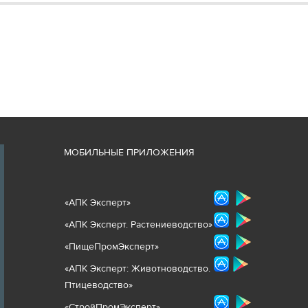
М
ОБИЛЬНЫЕ ПРИЛОЖЕНИЯ
«
АПК Эксперт
»
«
АПК Эксперт. Растениеводст
во
»
«ПищеПромЭксперт»
«
А
ПК Эксперт: Животнов
одство.
Птицеводство»
«СтройПромЭксперт»