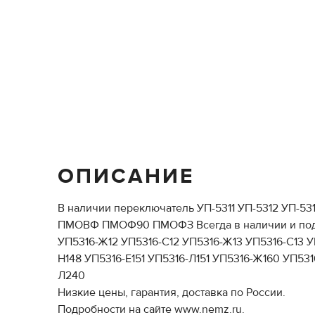
ОПИСАНИЕ
В наличии переключатель УП-5311 УП-5312 УП-
ПМОВФ ПМОФ90 ПМОФЗ Всегда в наличии и под з
УП5316-Ж12 УП5316-С12 УП5316-Ж13 УП5316-С13 У
Н148 УП5316-Е151 УП5316-Л151 УП5316-Ж160 УП53
Л240
Низкие цены, гарантия, доставка по России.
Подробности на сайте www.nemz.ru.