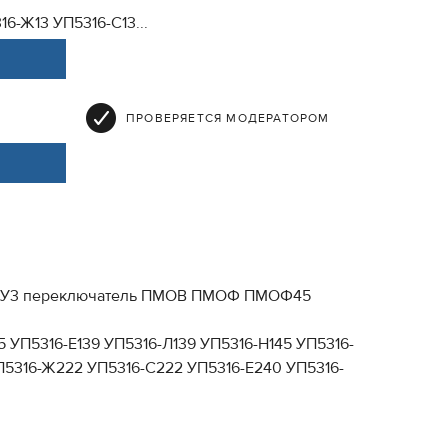
6-Ж13 УП5316-С13...
ПРОВЕРЯЕТСЯ МОДЕРАТОРОМ
-3 ПКУ3 переключатель ПМОВ ПМОФ ПМОФ45
 УП5316-Е139 УП5316-Л139 УП5316-Н145 УП5316-
УП5316-Ж222 УП5316-С222 УП5316-Е240 УП5316-