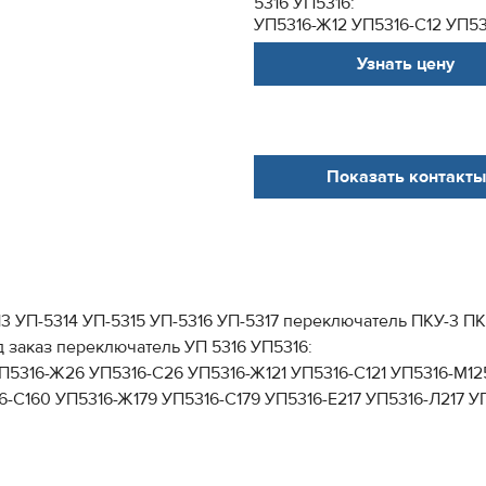
5316 УП5316:
УП5316-Ж12 УП5316-С12 УП531
Узнать цену
Показать контакты
5313 УП-5314 УП-5315 УП-5316 УП-5317 переключатель ПКУ
аказ переключатель УП 5316 УП5316:
П5316-Ж26 УП5316-С26 УП5316-Ж121 УП5316-С121 УП5316-М125
16-С160 УП5316-Ж179 УП5316-С179 УП5316-Е217 УП5316-Л217 