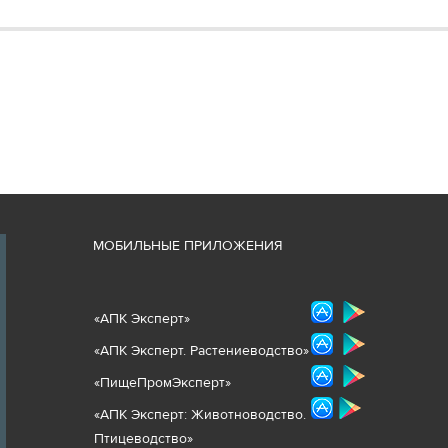
М
ОБИЛЬНЫЕ ПРИЛОЖЕНИЯ
«
АПК Эксперт
»
«
АПК Эксперт. Растениеводст
во
»
«ПищеПромЭксперт»
«
А
ПК Эксперт: Животнов
одство.
Птицеводство»