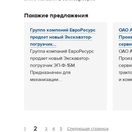
Похожие предложения
Группа компаний ЕвроРесурс
ОАО 
продает новый Экскаватор-
Произ
погрузчик...
сервис
Группа компаний ЕвроРесурс
ОАО 
продает новый Экскаватор-
Произ
погрузчик ЭП-Ф-1БМ.
серви
Предназначен для
тракт
механизации...
и ком
2
1
3
4
5
Следующая страница