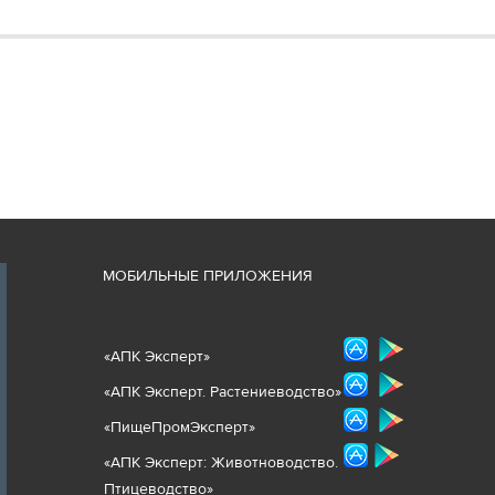
М
ОБИЛЬНЫЕ ПРИЛОЖЕНИЯ
«
АПК Эксперт
»
«
АПК Эксперт. Растениеводст
во
»
«ПищеПромЭксперт»
«
А
ПК Эксперт: Животнов
одство.
Птицеводство»