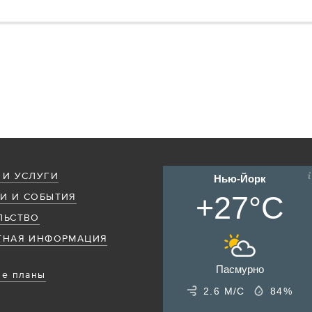
 И УСЛУГИ
Нью-Йорк
+27°C
И И СОБЫТИЯ
ЛЬСТВО
ТНАЯ ИНФОРМАЦИЯ
Пасмурно
е планы
2.6 М/С
84%