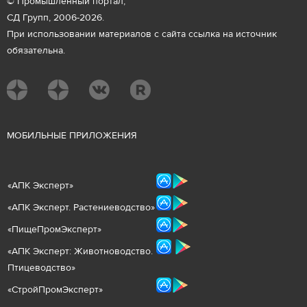
© Промышленный портал,
СД Групп, 2006-2026.
При использовании материалов с сайта ссылка на источник
обязательна.
М
ОБИЛЬНЫЕ ПРИЛОЖЕНИЯ
«
АПК Эксперт
»
«
АПК Эксперт. Растениеводст
во
»
«ПищеПромЭксперт»
«
А
ПК Эксперт: Животнов
одство.
Птицеводство»
«СтройПромЭксперт»