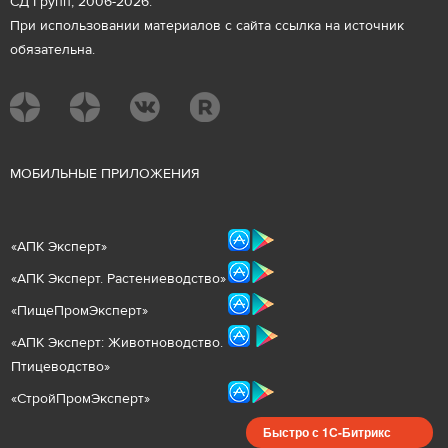
СД Групп, 2006-2026.
При использовании материалов с сайта ссылка на источник
обязательна.
М
ОБИЛЬНЫЕ ПРИЛОЖЕНИЯ
«
АПК Эксперт
»
«
АПК Эксперт. Растениеводст
во
»
«ПищеПромЭксперт»
«
А
ПК Эксперт: Животнов
одство.
Птицеводство»
«СтройПромЭксперт»
Быстро с 1С-Битрикс