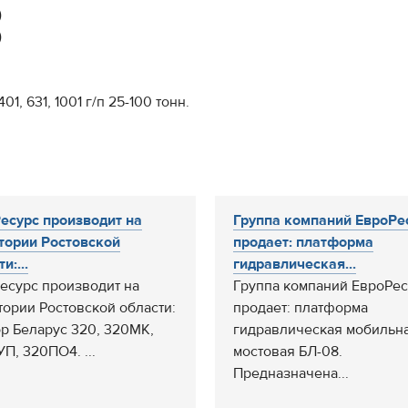
)
)
1, 631, 1001 г/п 25-100 тонн.
есурс производит на
Группа компаний ЕвроРе
тории Ростовской
продает: платформа
и:...
гидравлическая...
есурс производит на
Группа компаний ЕвроРес
тории Ростовской области:
продает: платформа
ор Беларус 320, 320МК,
гидравлическая мобильн
П, 320ПО4. ...
мостовая БЛ-08.
Предназначена...