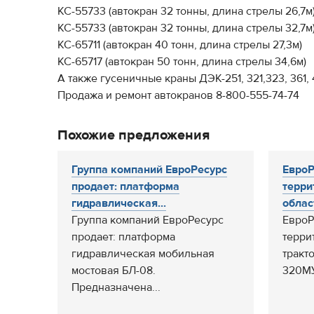
КС-55733 (автокран 32 тонны, длина стрелы 26,7м
КС-55733 (автокран 32 тонны, длина стрелы 32,7м
КС-65711 (автокран 40 тонн, длина стрелы 27,3м)
КС-65717 (автокран 50 тонн, длина стрелы 34,6м)
А также гусеничные краны ДЭК-251, 321,323, 361, 40
Продажа и ремонт автокранов 8-800-555-74-74
Похожие предложения
Группа компаний ЕвроРесурс
ЕвроР
продает: платформа
терри
гидравлическая...
област
Группа компаний ЕвроРесурс
ЕвроР
продает: платформа
терри
гидравлическая мобильная
тракт
мостовая БЛ-08.
320МУ
Предназначена...