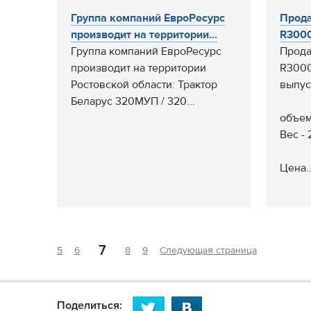
Группа компаний ЕвроРесурс
Прода
производит на территории...
R3000
Группа компаний ЕвроРесурс
Прода
производит на территории
R3000
Ростовской области: Трактор
выпус
Беларус 320МУП / 320...
объем
Вес - 
Цена..
7
5
6
8
9
Следующая страница
Поделиться: