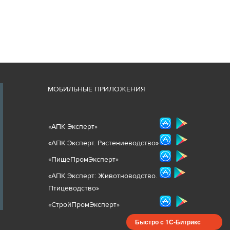
М
ОБИЛЬНЫЕ ПРИЛОЖЕНИЯ
«
АПК Эксперт
»
«
АПК Эксперт. Растениеводст
во
»
«ПищеПромЭксперт»
«
А
ПК Эксперт: Животнов
одство.
Птицеводство»
«СтройПромЭксперт»
Быстро с 1С-Битрикс