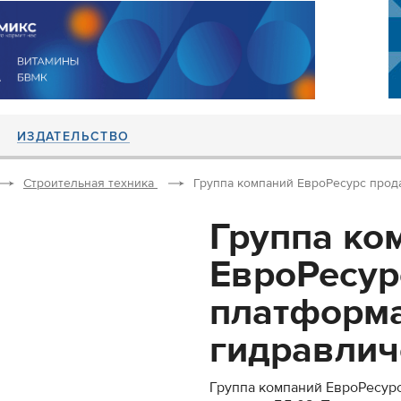
ИЗДАТЕЛЬСТВО
Строительная техника
Группа компаний ЕвроРесурс прода
Группа ко
ЕвроРесур
платформ
гидравличе
Группа компаний ЕвроРесур