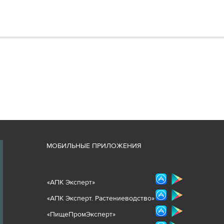
М
ОБИЛЬНЫЕ ПРИЛОЖЕНИЯ
«
АПК Эксперт
»
«
АПК Эксперт. Растениеводст
во
»
«ПищеПромЭксперт»