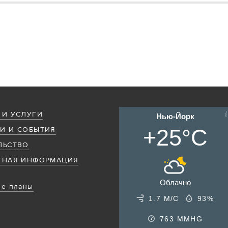
 И УСЛУГИ
Нью-Йорк
+25°C
И И СОБЫТИЯ
ЛЬСТВО
ТНАЯ ИНФОРМАЦИЯ
Облачно
е планы
1.7 М/С
93%
763
MMHG