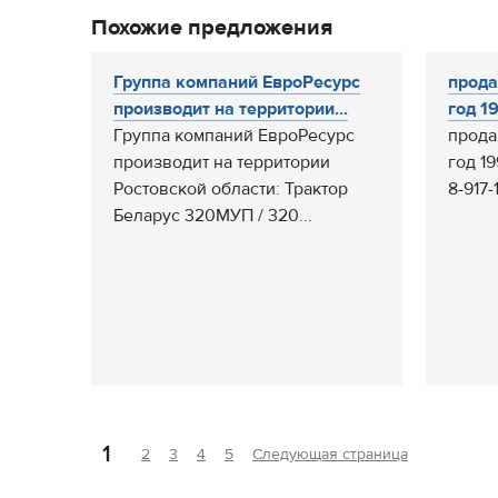
Похожие предложения
Группа компаний ЕвроРесурс
прода
производит на территории...
год 19
Группа компаний ЕвроРесурс
прода
производит на территории
год 19
Ростовской области: Трактор
8-917
Беларус 320МУП / 320...
1
2
3
4
5
Следующая страница