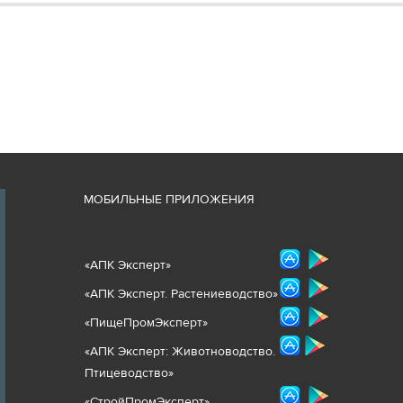
М
ОБИЛЬНЫЕ ПРИЛОЖЕНИЯ
«
АПК Эксперт
»
«
АПК Эксперт. Растениеводст
во
»
«ПищеПромЭксперт»
«
А
ПК Эксперт: Животнов
одство.
Птицеводство»
«СтройПромЭксперт»