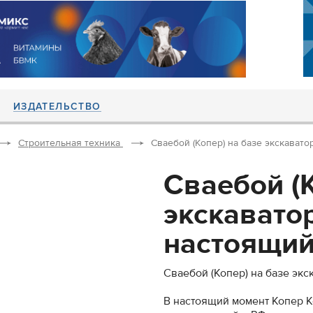
ИЗДАТЕЛЬСТВО
Строительная техника
Сваебой (Копер) на базе экскавато
Сваебой (К
экскавато
настоящий.
Сваебой (Копер) на базе экс
В настоящий момент Копер Ко