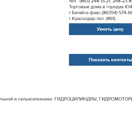
тел.: (863) 248-15-21, 248-23-
Торговые дома в городах Ю
г.Батайск-факс:(86354) 574-6
г.Краснодар-тел.:(861)...
Узнать цену
Показать контакты
мунальной и сельхозтехнике: ГИДРОЦИЛИНДРЫ, ГИДРОМОТ