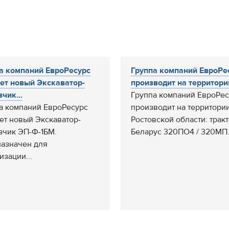
а компаний ЕвроРесурс
Группа компаний ЕвроРе
ет новый Экскаватор-
производит на территории
чик...
Группа компаний ЕвроРес
а компаний ЕвроРесурс
производит на территори
ет новый Экскаватор-
Ростовской области: трак
зчик ЭП-Ф-1БМ.
Беларус 320ПО4 / 320МП..
азначен для
изации...