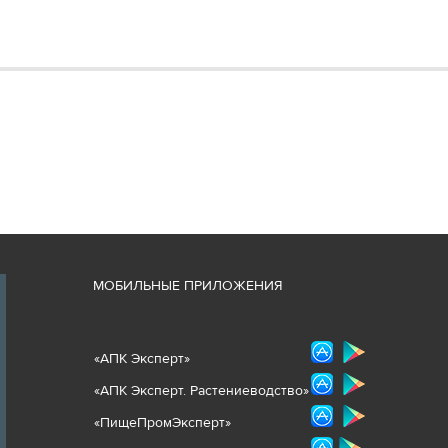
М
ОБИЛЬНЫЕ ПРИЛОЖЕНИЯ
«
АПК Эксперт
»
«
АПК Эксперт. Растениеводст
во
»
«ПищеПромЭксперт»