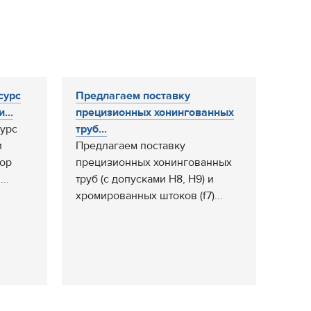
сурс
Предлагаем поставку
...
прецизионных хонингованных
урс
труб...
и
Предлагаем поставку
тор
прецизионных хонингованных
..
труб (с допусками H8, H9) и
хромированных штоков (f7)...