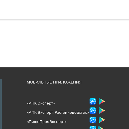
М
ОБИЛЬНЫЕ ПРИЛОЖЕНИЯ
«
АПК Эксперт
»
«
АПК Эксперт. Растениеводст
во
»
«ПищеПромЭксперт»