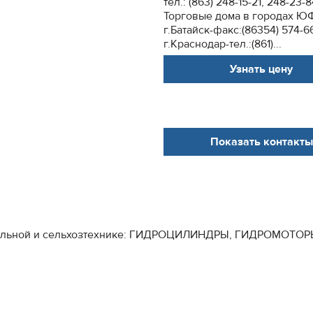
тел.: (863) 248-15-21, 248-23-
Торговые дома в городах Ю
г.Батайск-факс:(86354) 574-6
г.Краснодар-тел.:(861)...
Узнать цену
Показать контакты
мунальной и сельхозтехнике: ГИДРОЦИЛИНДРЫ, ГИДРОМОТ