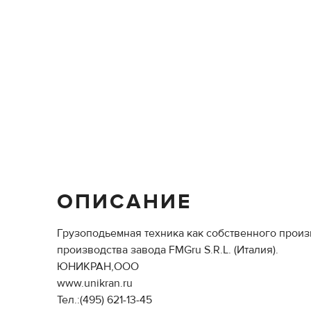
ОПИСАНИЕ
Грузоподьемная техника как собственного произв
производства завода FMGru S.R.L. (Италия).
ЮНИКРАН,ООО
www.unikran.ru
Тел.:(495) 621-13-45