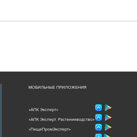
М
ОБИЛЬНЫЕ ПРИЛОЖЕНИЯ
«
АПК Эксперт
»
«
АПК Эксперт. Растениеводст
во
»
«ПищеПромЭксперт»