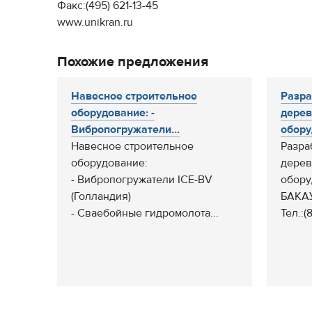
Факс:(495) 621-13-45
www.unikran.ru
Похожие предложения
Навесное строительное
Разра
оборудование: -
дере
Вибропогружатели...
обору
Навесное строительное
Разра
оборудование:
дере
- Вибропогружатели ICE-BV
обору
(Голландия)
БАКА
- Сваебойные гидромолота...
Тел.:(