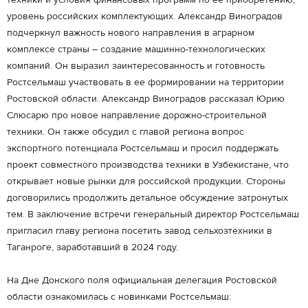
техники и условия финансовых программ по ее приобретению,
уровень российских комплектующих. Александр Виноградов
подчеркнул важность нового направления в аграрном
комплексе страны – создание машинно-технологических
компаний. Он выразил заинтересованность и готовность
Ростсельмаш участвовать в ее формировании на территории
Ростовской области. Александр Виноградов рассказал Юрию
Слюсарю про новое направление дорожно-строительной
техники. Он также обсудил с главой региона вопрос
экспортного потенциала Ростсельмаш и просил поддержать
проект совместного производства техники в Узбекистане, что
открывает новые рынки для российской продукции. Стороны
договорились продолжить детальное обсуждение затронутых
тем. В заключение встречи генеральный директор Ростсельмаш
пригласил главу региона посетить завод сельхозтехники в
Таганроге, заработавший в 2024 году.
На Дне Донского поля официальная делегация Ростовской
области ознакомилась с новинками Ростсельмаш: