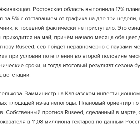
дёживающая. Ростовская область выполнила 17% план
 за 5% с отставанием от графика на две-три недели,
ник, к посевной фактически не приступало. Это означ
приходится на май, причём начало месяца обещает 
огнозу Ruseed, сев пойдёт неравномерно с паузами м
мая при условии потепления во второй половине мес
ические сроки, и тогда итоговый результат сезона б
 вегетации.
ельхоза. Замминистр на Кавказском инвестиционном 
ых площадей из-за непогоды. Плановый ориентир по 
в. Собственный прогноз Ruseed, сделанный в марте, 
казателя в 11,08 миллиона гектаров по данным Росст