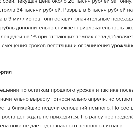
 соей. Текущая цена около 26 тысяч рублей за тонну
 стоила 34 тысячи рублей. Разрыв в 8 тысяч рублей 
а в 9 миллионов тонн оставил значительные переход
 рубль дополнительно снижает привлекательность эк
лощадей на 1% при отстающих темпах сева добавляет
 смещения сроков вегетации и ограничения урожайно
ортил
ешения по остаткам прошлого урожая и тактике пос
начительно вырастут относительно апреля, но остаю
рост в ближайшие недели оснований немного. По сое 
роста цен ждать не приходится. По рапсу неопределё
ва пока не даёт однозначного ценового сигнала.