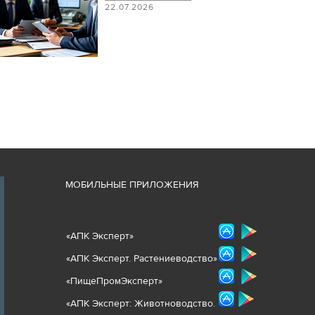
22.07.2026
М
ОБИЛЬНЫЕ ПРИЛОЖЕНИЯ
«
АПК Эксперт
»
«
АПК Эксперт. Растениеводст
во
»
«ПищеПромЭксперт»
«
А
ПК Эксперт: Животнов
одство.