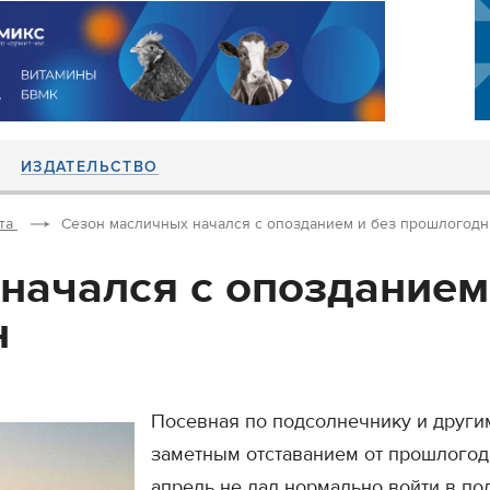
ИЗДАТЕЛЬСТВО
та
Сезон масличных начался с опозданием и без прошлогодн
начался с опозданием
н
Посевная по подсолнечнику и други
заметным отставанием от прошлогод
апрель не дал нормально войти в п