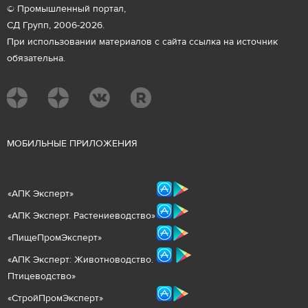
© Промышленный портал,
СД Групп, 2006-2026.
При использовании материалов с сайта ссылка на источник
обязательна.
М
ОБИЛЬНЫЕ ПРИЛОЖЕНИЯ
«
АПК Эксперт
»
«
АПК Эксперт. Растениеводст
во
»
«ПищеПромЭксперт»
«
А
ПК Эксперт: Животнов
одство.
Птицеводство»
«СтройПромЭксперт»