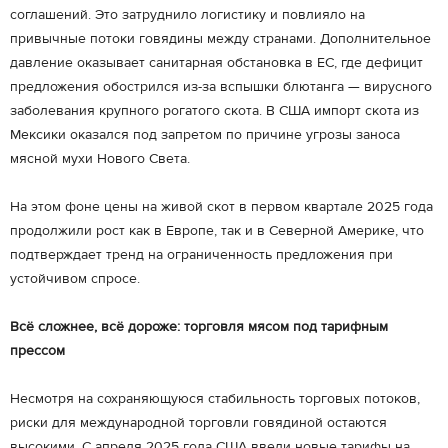
соглашений. Это затруднило логистику и повлияло на
привычные потоки говядины между странами. Дополнительное
давление оказывает санитарная обстановка в ЕС, где дефицит
предложения обострился из-за вспышки блютанга — вирусного
заболевания крупного рогатого скота. В США импорт скота из
Мексики оказался под запретом по причине угрозы заноса
мясной мухи Нового Света.
На этом фоне цены на живой скот в первом квартале 2025 года
продолжили рост как в Европе, так и в Северной Америке, что
подтверждает тренд на ограниченность предложения при
устойчивом спросе.
Всё сложнее, всё дороже: торговля мясом под тарифным
прессом
Несмотря на сохраняющуюся стабильность торговых потоков,
риски для международной торговли говядиной остаются
высокими. С апреля 2025 года США ввели новые тарифы на