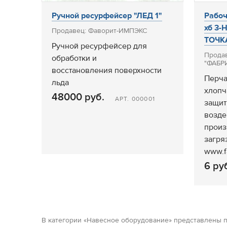
Ручной ресурфейсер "ЛЕД 1"
Рабоч
хб 3-
Продавец: Фаворит-ИМПЭКС
ТОЧК
Ручной ресурфейсер для
Продав
обработки и
"ФАБРИ
восстановления поверхности
Перча
льда
хлопч
48000 руб.
АРТ. 000001
защит
возде
произ
загря
www.fa
6 ру
В категории «Навесное оборудование» представлены п