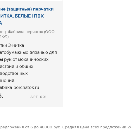
ие (защитные) перчатки
НИТКА, БЕЛЫЕ | ПВХ
А
ец: Фабрика перчаток (ООО
КА")
тки 3-нитка
атобумажные вязаные для
ы рук от механических
йствий и общих
водственных
знений.
brika-perchatok.ru
б.
АРТ. 001
редложения от 6 до 48000 руб. Средняя цена всех предложений 2