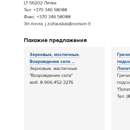
LT-56202 Литва
Тел: +370 346 58088
Факс: +370 346 58088
Эл.почта: j.zultauskas@norsvin.lt
Похожие предложения
Зерновые, масличные.
Гречи
Возрождение села ...
подсо
Зерновые, масличные.
Лопат
"Возрождение села"
Гречи
моб. 8-906-452-3276
подсо
"Лопа
Тел.:(