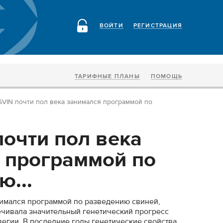
ВОЙТИ
РЕГИСТРАЦИЯ
ТАРИФНЫЕ ПЛАНЫ
ПОМОЩЬ
VIN почти пол века занимался программой по
очти пол века
 программой по
ю...
нимался программой по разведению свиней,
ечивала значительный генетический прогресс
вегии. В последние годы генетические свойства