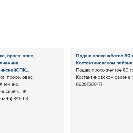
ха, просо, овес,
Подаю просо жёлтое 80 т
лнечник.
Костантиновском районе.
инскийСПК...
Подаю просо жёлтое 80 т
ха, просо, овес,
Костантиновском районе ,
лнечник.
89281500171
тинский"СПК
86346) 345-63