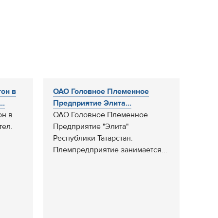
он в
ОАО Головное Племенное
..
Предприятие Элита...
он в
ОАО Головное Племенное
тел.
Предприятие "Элита"
Республики Татарстан.
Племпредприятие занимается...