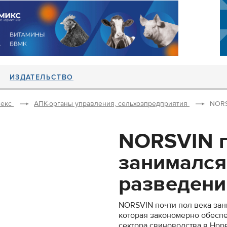
ИЗДАТЕЛЬСТВО
екс
АПК-органы управления, сельхозпредприятия
NORS
NORSVIN п
занимался
разведени
NORSVIN почти пол века за
которая закономерно обесп
сектора свиноводства в Нор