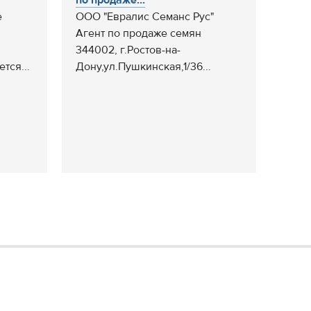
по продаже...
е
ООО "Евралис Семанс Рус"
Агент по продаже семян
344002, г.Ростов-на-
тся...
Дону,ул.Пушкинская,1/36...