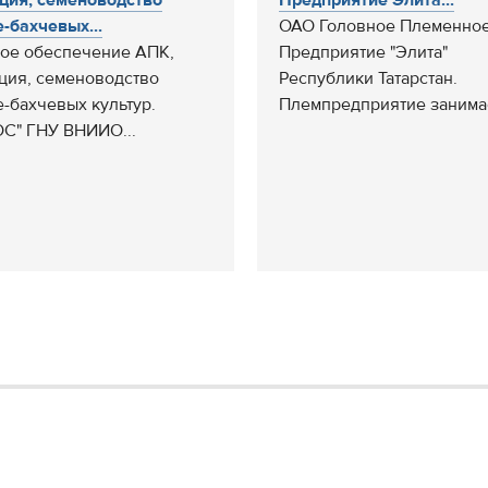
ция, семеноводство
Предприятие Элита...
-бахчевых...
ОАО Головное Племенно
ое обеспечение АПК,
Предприятие "Элита"
ция, семеноводство
Республики Татарстан.
-бахчевых культур.
Племпредприятие занимае
С" ГНУ ВНИИО...