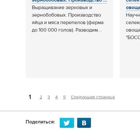
зернобобовых. Производство ...
селек
Выращивание зерновых и
овоще
зернобобовых. Производство
Научн
яйца и мяса перепелов (ферма
селек
до 100 000 голов). Разводим...
овоще
"БОСО
1
2
3
4
5
Следующая страница
Поделиться: