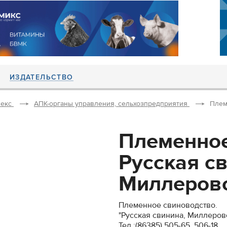
ИЗДАТЕЛЬСТВО
екс
АПК-органы управления, сельхозпредприятия
Плем
Племенное
Русская с
Миллерово
Племенное свиноводство.
"Русская свинина, Миллеро
Тел.:(86385) 505-65, 506-18