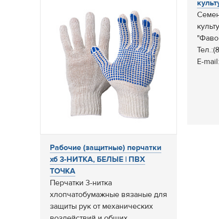
культ
Cемен
культу
"Фаво
Тел.:(
E-mail
Рабочие (защитные) перчатки
хб 3-НИТКА, БЕЛЫЕ | ПВХ
ТОЧКА
Перчатки 3-нитка
хлопчатобумажные вязаные для
защиты рук от механических
воздействий и общих