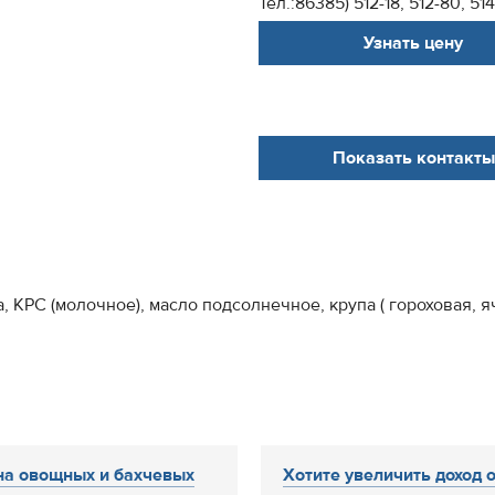
Тел.:86385) 512-18, 512-80, 51
Узнать цену
Показать контакты
, КРС (молочное), масло подсолнечное, крупа ( гороховая, я
а овощных и бахчевых
Хотите увеличить доход о