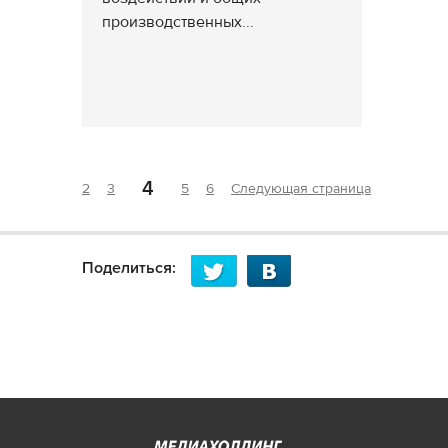
производственных...
4
2
3
5
6
Следующая страница
Поделиться: