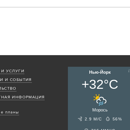
 И УСЛУГИ
Нью-Йорк
+32°C
И И СОБЫТИЯ
ЛЬСТВО
ТНАЯ ИНФОРМАЦИЯ
Морось
е планы
2.9 М/С
56%