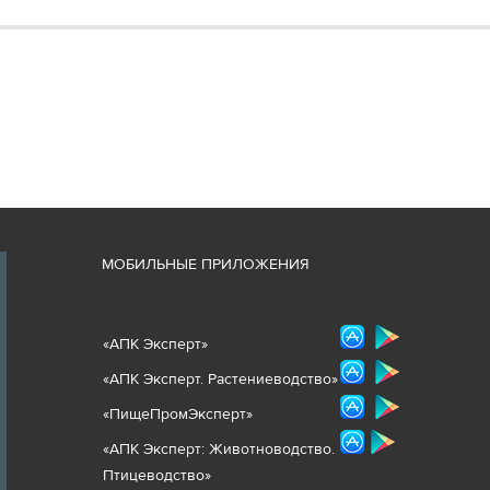
М
ОБИЛЬНЫЕ ПРИЛОЖЕНИЯ
«
АПК Эксперт
»
«
АПК Эксперт. Растениеводст
во
»
«ПищеПромЭксперт»
«
А
ПК Эксперт: Животнов
одство.
Птицеводство»