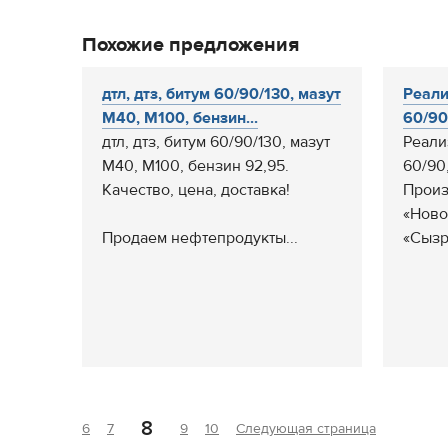
Похожие предложения
дтл, дтз, битум 60/90/130, мазут
Реали
М40, М100, бензин...
60/90
дтл, дтз, битум 60/90/130, мазут
Реали
М40, М100, бензин 92,95.
60/90
Качество, цена, доставка!
Произ
«Ново
Продаем нефтепродукты...
«Сызр
8
6
7
9
10
Следующая страница