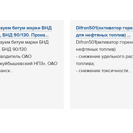
зуем битум марки БНД
Difron501(активатор гор
, БНД 90/130. Произ...
для нефтяных топлив) ...
зуем битум марки БНД
Difron501(активатор горе
, БНД 90/130.
нефтяных топлив)
водитель ОАО
- снижение удельного ра
куйбышевский НПЗ», ОАО
топлива;
анск...
- снижение токсичности...