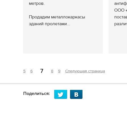
метров.
антиф
ООО «
Продадим металлокаркасы
поста
зданий пролетами...
разли
7
5
6
8
9
Следующая страница
Поделиться: