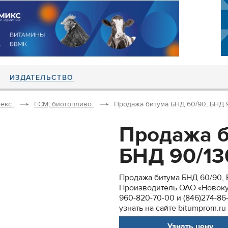
ИЗДАТЕЛЬСТВО
екс
ГСМ, биотопливо
Продажа битума БНД 60/90, БНД 90/
Продажа б
БНД 90/130
Продажа битума БНД 60/90, БН
Производитель ОАО «Новоку
960-820-70-00 и (846)274-8
узнать на сайте bitumprom.ru
Узнать цену