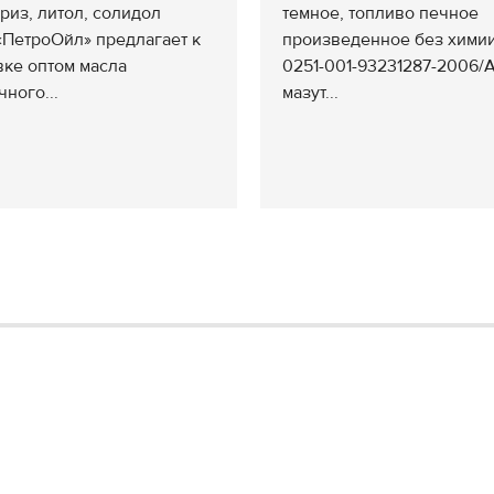
риз, литол, солидол
темное, топливо печное
ПетроОйл» предлагает к
произведенное без хими
вке оптом масла
0251-001-93231287-2006/А
чного...
мазут...