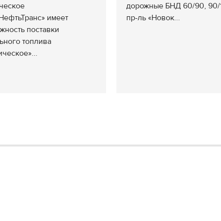
ческое
дорожные БНД 60/90, 90/
НефтьТранс» имеет
пр-ль «Новок...
жность поставки
ьного топлива
ическое»...