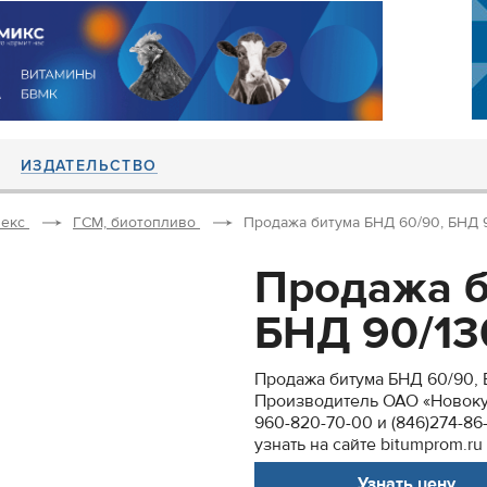
ИЗДАТЕЛЬСТВО
екс
ГСМ, биотопливо
Продажа битума БНД 60/90, БНД 90/
Продажа б
БНД 90/130
Продажа битума БНД 60/90, БН
Производитель ОАО «Новоку
960-820-70-00 и (846)274-8
узнать на сайте bitumprom.ru
Узнать цену