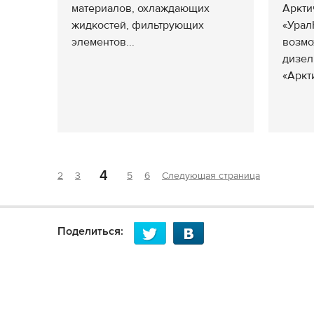
материалов, охлаждающих
Аркти
жидкостей, фильтрующих
«Урал
элементов...
возмо
дизел
«Аркт
4
2
3
5
6
Следующая страница
Поделиться: