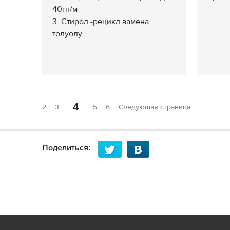
40тн/м
3. Стирол -рецикл замена
толуолу...
4
2
3
5
6
Следующая страница
Поделиться: