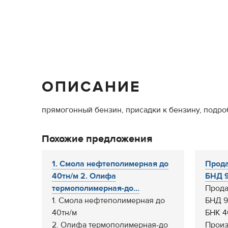
ОПИСАНИЕ
прямогонный бензин, присадки к бензину, подробн
Похожие предложения
1. Смола нефтеполимерная до
Прода
40тн/м 2. Олифа
БНД 9
термополимерная-до...
Прода
1. Смола нефтеполимерная до
БНД 90
40тн/м
БНК 40
2. Олифа термополимерная-до
Произ