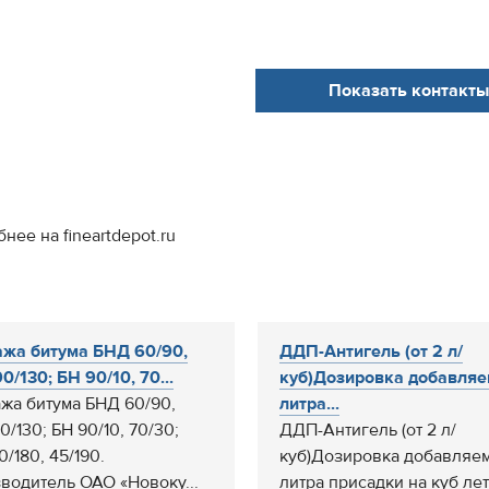
Показать контакты
ее на fineartdepot.ru
жа битума БНД 60/90,
ДДП-Антигель (от 2 л/
0/130; БН 90/10, 70...
куб)Дозировка добавляе
жа битума БНД 60/90,
литра...
/130; БН 90/10, 70/30;
ДДП-Антигель (от 2 л/
/180, 45/190.
куб)Дозировка добавляем
водитель ОАО «Новоку...
литра присадки на куб ле