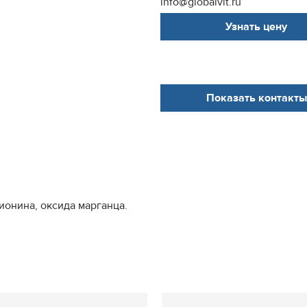
info@globalvit.ru
Узнать цену
Показать контакты
ионина, оксида марганца.