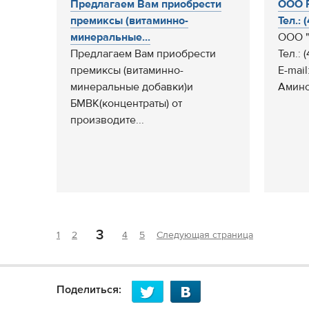
Предлагаем Вам приобрести
ООО Р
премиксы (витаминно-
Тел.: 
минеральные...
ООО "
Предлагаем Вам приобрести
Тел.: 
премиксы (витаминно-
E-mail
минеральные добавки)и
Амино
БМВК(концентраты) от
производите...
3
1
2
4
5
Следующая страница
Поделиться: