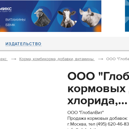
ИЗДАТЕЛЬСТВО
екс
Корма, комбикорма, добавки, витамины
ООО "Глобал
ООО "Гло
кормовых 
хлорида,...
ООО "ГлобалВит"
Продажа кормовых добавок: 
г.Москва, тел (495) 620-46-83