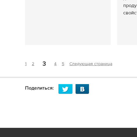
проду
свойст
3
1
2
4
5
Следующая страница
Поделиться: