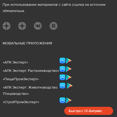
При использовании материалов с сайта ссылка на источник
обязательна.
М
ОБИЛЬНЫЕ ПРИЛОЖЕНИЯ
«
АПК Эксперт
»
«
АПК Эксперт. Растениеводст
во
»
«ПищеПромЭксперт»
«
А
ПК Эксперт: Животнов
одство.
Птицеводство»
«СтройПромЭксперт»
Быстро с 1С-Битрикс