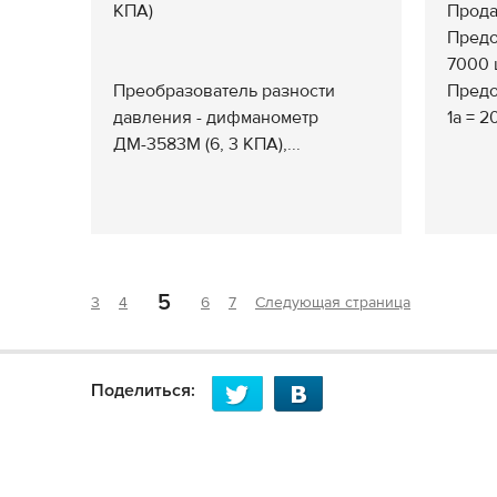
КПА)
Прода
Предо
7000 
Преобразователь разности
Предо
давления - дифманометр
1а = 2
ДМ-3583М (6, 3 КПА),...
5
3
4
6
7
Следующая страница
Поделиться: