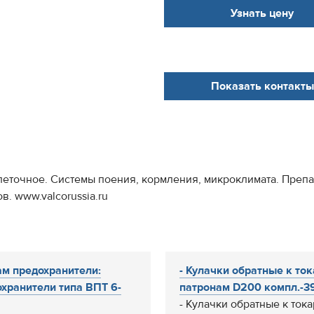
Узнать цену
Показать контакты
леточное. Системы поения, кормления, микроклимата. Препа
в. www.valcorussia.ru
м предохранители:
- Кулачки обратные к то
хранители типа ВПТ 6-
патронам D200 компл.-39
- Кулачки обратные к ток