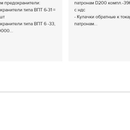
м предохранители:
патронам D200 компл.-39
хранители типа ВПТ 6-31 =
с ндс
шт
- Кулачки обратные к ток
хранители типа ВПТ 6 -33,
патронам...
0000...