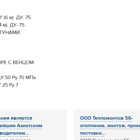
 м). ДУ- 75.
). ДУ- 75.
АТУНАМИ.
ОРЕ С ВЕНЦОМ.
 50 Ру 70 МПа.
25 Ру 7
ния является
ООО Тепломонтаж 56-
ейшим Азиатским
отопление, монтаж, проек
водителем...
поставки...