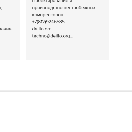
Проектирование и
т,
производство центробежных
компрессоров.
+7(812)9246585
вание
deillo.org
techno@deillo.org...