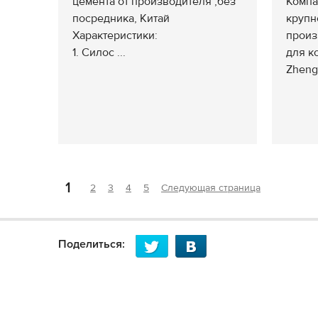
цемента от производителя ,без
Компа
посредника, Китай
крупн
Характеристики:
произ
1. Силос ...
для к
Zheng
1
2
3
4
5
Следующая страница
Поделиться: