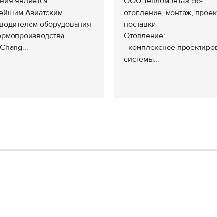
ния является
ООО Тепломонтаж 56-
ейшим Азиатским
отопление, монтаж, проек
водителем оборудования
поставки
ормопроизводства.
Отопление:
Chang...
- комплексное проектиро
системы...