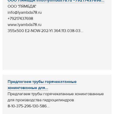
ООО ЛЯМБДА info@lyambda78.ru +79217437698...
ООО "ЛЯМБДА"
info@lyambda78.ru
+79217437698
www.lyambda78.ru
355х500 E2-NOW-202-YI 364.113.038-03...
Предлагаем трубы горячекатанные
хонингованные для...
Предлагаем трубы горячекатанные хонингованные
для производства гидроцилиндров
8-10-375-296-130-586...