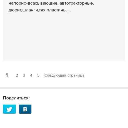
напорно-всасывающие, автотракторные,
дюрит,шланги,тех.пластины,...
1
2
3
4
5
Следующая страница
Поделиться: