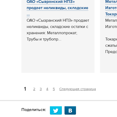
ОАО «Сызранский НПЗ»
Мета
продает неликвиды, складские
Изгот
...
Токарн
ОАО «Сызранский НПЗ» продает
Метал
неликвиды, складские остатки с
Изгот
хранения: Металлопрокат;
Трубы и трубопр...
Токар
сжаты
Предо
1
2
3
4
5
Следующая страница
Поделиться: