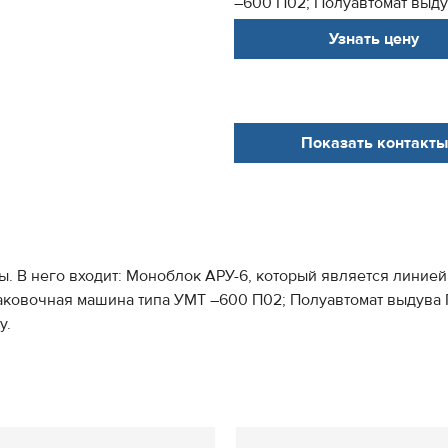
–600 П02; Полуавтомат выдув
Узнать цену
Показать контакты
. В него входит: Моноблок АРУ-6, который является линие
паковочная машина типа УМТ –600 П02; Полуавтомат выдува
у.