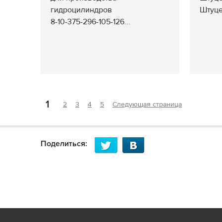
гидроцилиндров
Штуце
8-10-375-296-105-126...
1
2
3
4
5
Следующая страница
Поделиться: