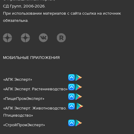
СД Групп, 2006-2026.
При использовании материалов с сайта ссылка на источник
обязательна.
М
ОБИЛЬНЫЕ ПРИЛОЖЕНИЯ
«
АПК Эксперт
»
«
АПК Эксперт. Растениеводст
во
»
«ПищеПромЭксперт»
«
А
ПК Эксперт: Животнов
одство.
Птицеводство»
«СтройПромЭксперт»