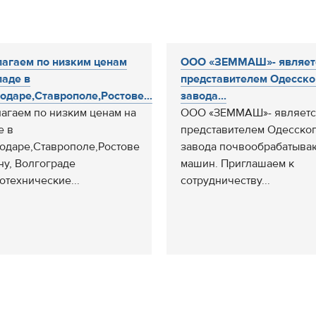
агаем по низким ценам
ООО «ЗЕММАШ»- являет
ладе в
представителем Одесско
одаре,Ставрополе,Ростове...
завода...
агаем по низким ценам на
ООО «ЗЕММАШ»- являетс
е в
представителем Одесско
одаре,Ставрополе,Ростове
завода почвообрабатыв
ну, Волгограде
машин. Приглашаем к
отехнические...
сотрудничеству...