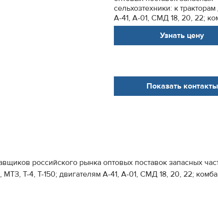
сельхозтехники: к тракторам Д
А-41, А-01, СМД 18, 20, 22; ко
Узнать цену
Показать контакты
авщиков российского рынка оптовых поставок запасных час
, МТЗ, Т-4, Т-150; двигателям А-41, А-01, СМД 18, 20, 22; ком