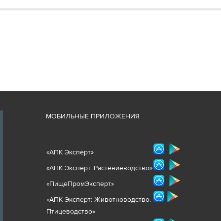
М
ОБИЛЬНЫЕ ПРИЛОЖЕНИЯ
«
АПК Эксперт
»
«
АПК Эксперт. Растениеводст
во
»
«ПищеПромЭксперт»
«
А
ПК Эксперт: Животнов
одство.
Птицеводство»