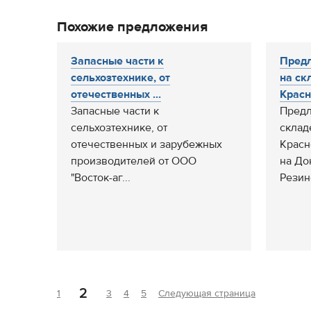
Похожие предложения
Запасные части к
Предл
сельхозтехнике, от
на ск
отечественных ...
Красн
Запасные части к
Предл
сельхозтехнике, от
склад
отечественных и зарубежных
Красн
производителей от ООО
на До
"Восток-аг...
Резин
2
1
3
4
5
Следующая страница