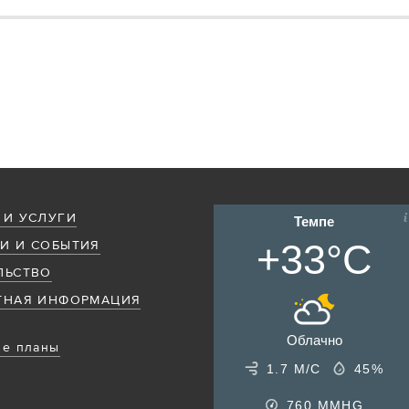
 И УСЛУГИ
Темпе
+33°C
И И СОБЫТИЯ
ЛЬСТВО
ТНАЯ ИНФОРМАЦИЯ
Облачно
е планы
1.7 М/С
45%
760
MMHG