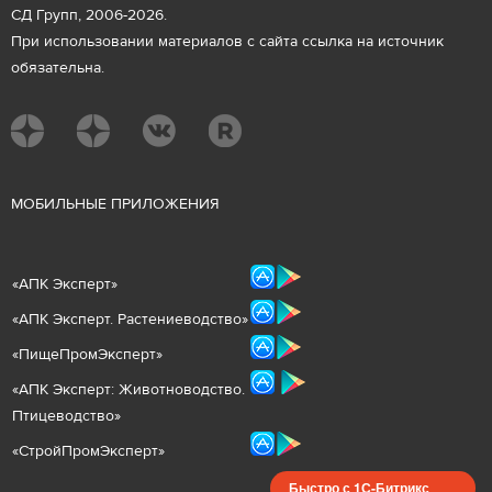
СД Групп, 2006-2026.
При использовании материалов с сайта ссылка на источник
обязательна.
М
ОБИЛЬНЫЕ ПРИЛОЖЕНИЯ
«
АПК Эксперт
»
«
АПК Эксперт. Растениеводст
во
»
«ПищеПромЭксперт»
«
А
ПК Эксперт: Животнов
одство.
Птицеводство»
«СтройПромЭксперт»
Быстро с 1С-Битрикс