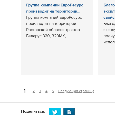
Группа компаний ЕвроРесурс
Благо
производит на территории...
экспл
Группа компаний ЕвроРесурс
свойст
производит на территории
Благо
Ростовской области: трактор
экспл
Беларус 320, 320МК, ...
полиу
испол
1
2
3
4
5
Следующая страница
Поделиться: