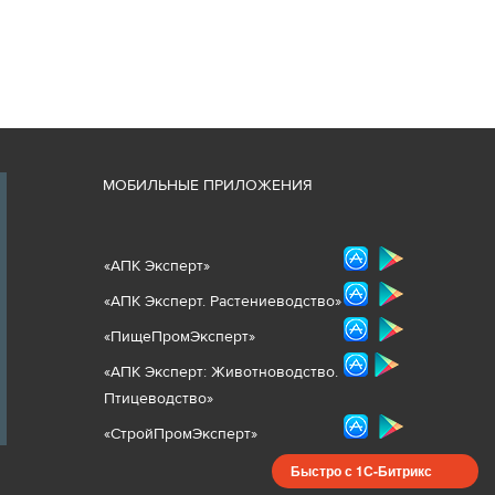
М
ОБИЛЬНЫЕ ПРИЛОЖЕНИЯ
«
АПК Эксперт
»
«
АПК Эксперт. Растениеводст
во
»
«ПищеПромЭксперт»
«
А
ПК Эксперт: Животнов
одство.
Птицеводство»
«СтройПромЭксперт»
Быстро с 1С-Битрикс