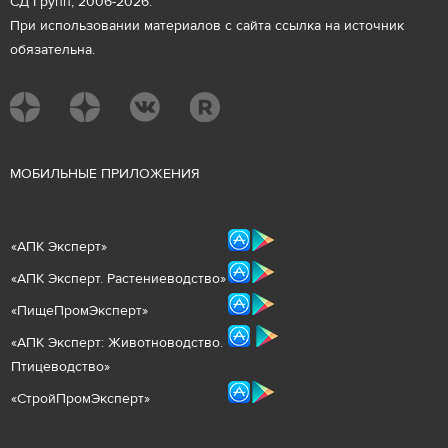
СД Групп, 2006-2026.
При использовании материалов с сайта ссылка на источник
обязательна.
М
ОБИЛЬНЫЕ ПРИЛОЖЕНИЯ
«
АПК Эксперт
»
«
АПК Эксперт. Растениеводст
во
»
«ПищеПромЭксперт»
«
А
ПК Эксперт: Животнов
одство.
Птицеводство»
«СтройПромЭксперт»