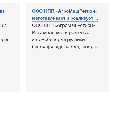
из
ООО НПП «АгроМашРегион»
Изготавливает и реализует ...
 из
ООО НПП «АгроМашРегион»
Изготавливает и реализует
оров
автомобилеразгрузчики
(автоопрокидыватели, автораз...