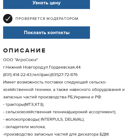
Узнать цену
ПРОВЕРЯЕТСЯ МОДЕРАТОРОМ
Показать контакты
ОПИСАНИЕ
ООО "АгроСоюз"
г.Нижний Новгород,ул.Гордеевская,44
(831) 414-22-43,тел/факс(831)27-72-876
Имеет возможность поставки следующей сельско-
хозяйственной техники, а также навесного оборудования и
запасных частей производства РБ,Украина и РФ:
- тракторы(МТЗ,ХТЗ);
- сельскохозяйственная техника(широкий ассортимент);
- молокопроводы( INTERPULS, DELAVAL);
- охладители молока;
-производство запасных частей для дискатора БДМ.