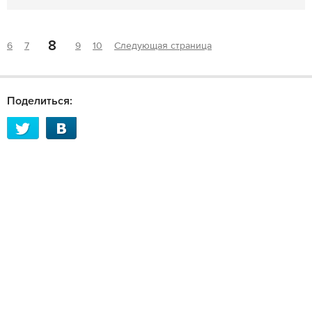
8
6
7
9
10
Следующая страница
Поделиться: