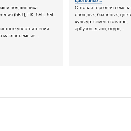
цветочных...
дыши подшипника
Оптовая торговля семен
жения (5БЩ, ПК, 5БП, 5БГ,
овощных, бахчевых, цве
культур: семена томатов,
интные уплотнитнения
арбузов, дыни, огурц...
а маслосъемные...