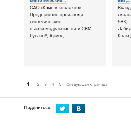
синтетические...
5БГ,...
ОАО «Каменскволокно» -
Вкла
Предприятие производит
сколь
синтетические
5ВК).
высокомодульные нити СВМ,
Лабир
Руслан®, Армос,...
Кольц
1
2
3
4
5
Следующая страница
Поделиться: