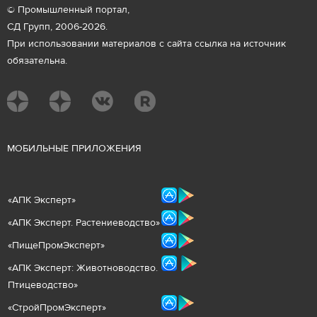
© Промышленный портал,
СД Групп, 2006-2026.
При использовании материалов с сайта ссылка на источник
обязательна.
М
ОБИЛЬНЫЕ ПРИЛОЖЕНИЯ
«
АПК Эксперт
»
«
АПК Эксперт. Растениеводст
во
»
«ПищеПромЭксперт»
«
А
ПК Эксперт: Животнов
одство.
Птицеводство»
«СтройПромЭксперт»