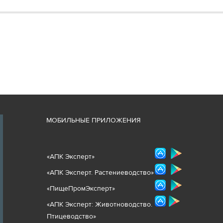
М
ОБИЛЬНЫЕ ПРИЛОЖЕНИЯ
«
АПК Эксперт
»
«
АПК Эксперт. Растениеводст
во
»
«ПищеПромЭксперт»
«
А
ПК Эксперт: Животнов
одство.
Птицеводство»