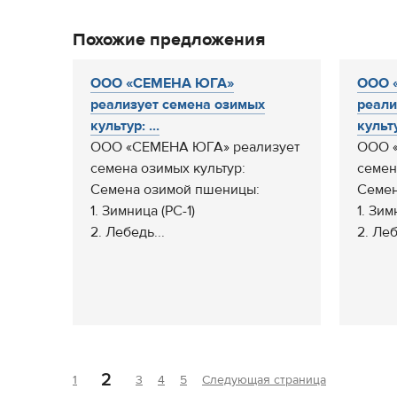
Похожие предложения
ООО «СЕМЕНА ЮГА»
ООО 
реализует семена озимых
реали
культур: ...
культу
ООО «СЕМЕНА ЮГА» реализует
ООО 
семена озимых культур:
семен
Семена озимой пшеницы:
Семен
1. Зимница (РС-1)
1. Зим
2. Лебедь...
2. Леб
2
1
3
4
5
Следующая страница