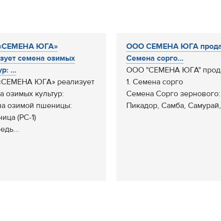
«СЕМЕНА ЮГА»
ООО СЕМЕНА ЮГА продае
зует семена озимых
Семена сорго...
р: ...
ООО "СЕМЕНА ЮГА" прода
«СЕМЕНА ЮГА» реализует
1. Семена сорго
а озимых культур:
Семена Сорго зернового:
а озимой пшеницы:
Пикадор, Самба, Самурай,.
ница (РС-1)
едь...