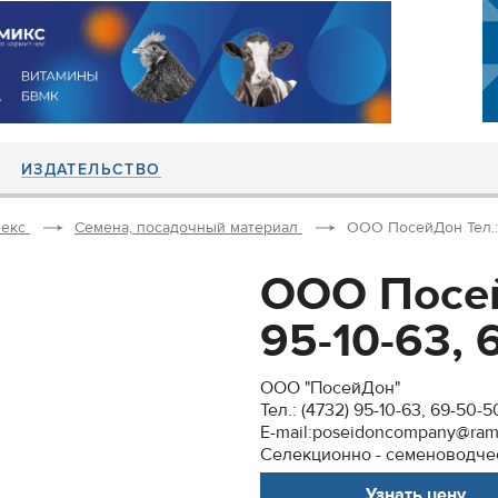
ИЗДАТЕЛЬСТВО
екс
Семена, посадочный материал
ООО ПосейДон Тел.: (
ООО Посей
95-10-63, 6
ООО "ПосейДон"
Тел.: (4732) 95-10-63, 69-50-5
E-mail:poseidoncompany@ramb
Селекционно - семеноводче
Узнать цену