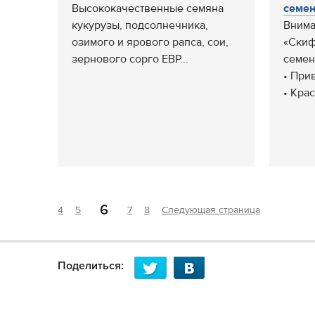
Высококачественные семяна
семена
кукурузы, подсолнечника,
Внима
озимого и ярового рапса, сои,
«Скиф
зернового сорго ЕВР...
семен
• Прив
• Крас
6
4
5
7
8
Следующая страница
Поделиться: