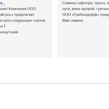
...
Семена сафлора, проса, о
ние! Компания ООО
нута, вики яровой, гречих
Агрос» предлагает
ООО «Грибоедофф» пред
а нута следующих сортов:
Вам семена ...
о 1
нокутский...