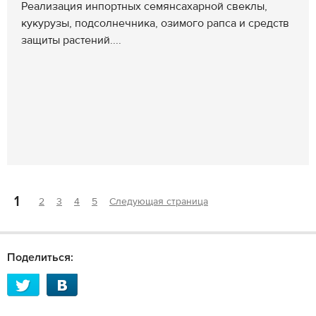
Реализация инпортных семянсахарной свеклы,
кукурузы, подсолнечника, озимого рапса и средств
защиты растений....
1
2
3
4
5
Следующая страница
Поделиться: