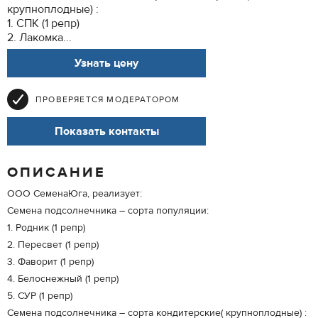
крупноплодные) :
1. СПК (1 репр)
2. Лакомка...
Узнать цену
ПРОВЕРЯЕТСЯ МОДЕРАТОРОМ
Показать контакты
ОПИСАНИЕ
ООО СеменаЮга, реализует:
Семена подсолнечника – сорта популяции:
1. Родник (1 репр)
2. Пересвет (1 репр)
3. Фаворит (1 репр)
4. Белоснежный (1 репр)
5. СУР (1 репр)
Семена подсолнечника – сорта кондитерские( крупноплодные) :