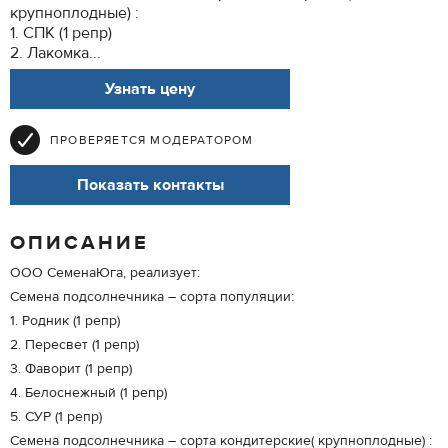
крупноплодные) :
1. СПК (1 репр)
2. Лакомка...
Узнать цену
ПРОВЕРЯЕТСЯ МОДЕРАТОРОМ
Показать контакты
ОПИСАНИЕ
ООО СеменаЮга, реализует:
Семена подсолнечника – сорта популяции:
1. Родник (1 репр)
2. Пересвет (1 репр)
3. Фаворит (1 репр)
4. Белоснежный (1 репр)
5. СУР (1 репр)
Семена подсолнечника – сорта кондитерские( крупноплодные) :