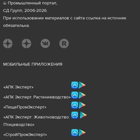
© Промышленный портал,
СД Групп, 2006-2026.
При использовании материалов с сайта ссылка на источник
обязательна.
М
ОБИЛЬНЫЕ ПРИЛОЖЕНИЯ
«
АПК Эксперт
»
«
АПК Эксперт. Растениеводст
во
»
«ПищеПромЭксперт»
«
А
ПК Эксперт: Животнов
одство.
Птицеводство»
«СтройПромЭксперт»