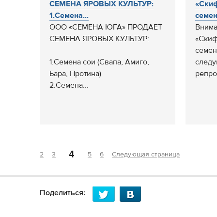
СЕМЕНА ЯРОВЫХ КУЛЬТУР:
«Скиф
1.Семена...
семена
ООО «СЕМЕНА ЮГА» ПРОДАЕТ
Внима
СЕМЕНА ЯРОВЫХ КУЛЬТУР:
«Скиф
семен
1.Семена сои (Свапа, Амиго,
следу
Бара, Протина)
репрод
2.Семена...
4
2
3
5
6
Следующая страница
Поделиться: